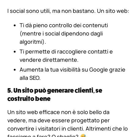
I social sono utili, ma non bastano. Un sito web:
Ti dà pieno controllo dei contenuti
(mentre i social dipendono dagli
algoritmi).
Ti permette di raccogliere contatti e
vendere direttamente.
Aumenta la tua visibilità su Google grazie
alla SEO.
5. Un sito può generare clienti, se
costruito bene
Un sito web efficace non è solo bello da
vedere, ma deve essere progettato per
convertire i visitatori in clienti. Altrimenti che lo
facciamo a fare? O sbaglio?