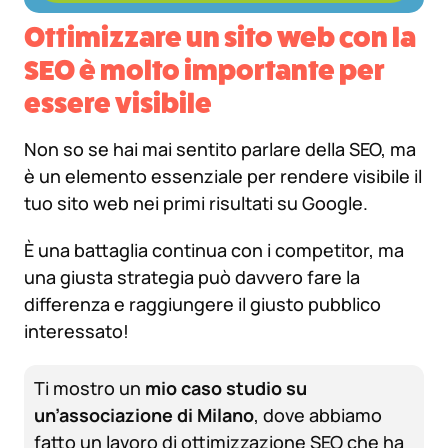
Ottimizzare un sito web con la
SEO è molto importante per
essere visibile
Non so se hai mai sentito parlare della SEO, ma
è un elemento essenziale per rendere visibile il
tuo sito web nei primi risultati su Google.
È una battaglia continua con i competitor, ma
una giusta strategia può davvero fare la
differenza e raggiungere il giusto pubblico
interessato!
Ti mostro un
mio caso studio su
un’associazione di Milano
, dove abbiamo
fatto un lavoro di ottimizzazione SEO che ha