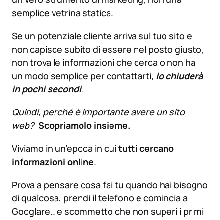
semplice vetrina statica.
Se un potenziale cliente arriva sul tuo sito e
non capisce subito di essere nel posto giusto,
non trova le informazioni che cerca o non ha
un modo semplice per contattarti,
lo chiuderà
in pochi secondi
.
Quindi, perché è importante avere un sito
web?
Scopriamolo insieme.
Viviamo in un’epoca in cui
tutti cercano
informazioni online
.
Prova a pensare cosa fai tu quando hai bisogno
di qualcosa, prendi il telefono e comincia a
Googlare.. e scommetto che non superi i primi