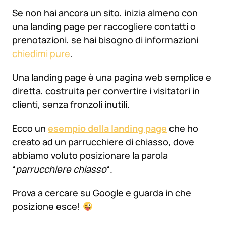
Se non hai ancora un sito, inizia almeno con
una landing page per raccogliere contatti o
prenotazioni, se hai bisogno di informazioni
chiedimi pure
.
Una landing page è una pagina web semplice e
diretta, costruita per convertire i visitatori in
clienti, senza fronzoli inutili.
Ecco un
esempio della landing page
che ho
creato ad un parrucchiere di chiasso, dove
abbiamo voluto posizionare la parola
“
parrucchiere chiasso
“.
Prova a cercare su Google e guarda in che
posizione esce!