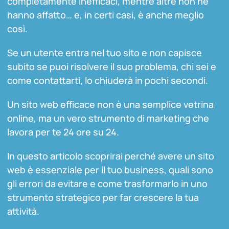
completamente inefficaci, mentre altre non ne
hanno affatto… e, in certi casi, è anche meglio
così.
Se un utente entra nel tuo sito e non capisce
subito se puoi risolvere il suo problema, chi sei e
come contattarti, lo chiuderà in pochi secondi.
Un sito web efficace non è una semplice vetrina
online, ma un vero strumento di marketing che
lavora per te 24 ore su 24.
In questo articolo scoprirai perché avere un sito
web è essenziale per il tuo business, quali sono
gli errori da evitare e come trasformarlo in uno
strumento strategico per far crescere la tua
attività.