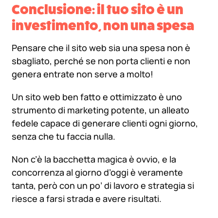
Conclusione: il tuo sito è un
investimento, non una spesa
Pensare che il sito web sia una spesa non è
sbagliato, perché se non porta clienti e non
genera entrate non serve a molto!
Un sito web ben fatto e ottimizzato è uno
strumento di marketing potente, un alleato
fedele capace di generare clienti ogni giorno,
senza che tu faccia nulla.
Non c’è la bacchetta magica è ovvio, e la
concorrenza al giorno d’oggi è veramente
tanta, però con un po’ di lavoro e strategia si
riesce a farsi strada e avere risultati.