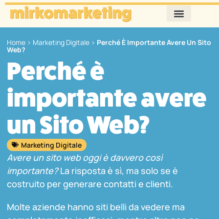
Home
>
Marketing Digitale
>
Perché È Importante Avere Un Sito
Web?
Perché è
importante avere
un Sito Web?
Marketing Digitale
Avere un sito web oggi è davvero così
importante?
La risposta è sì, ma solo se è
costruito per generare contatti e clienti.
Molte aziende hanno siti belli da vedere ma