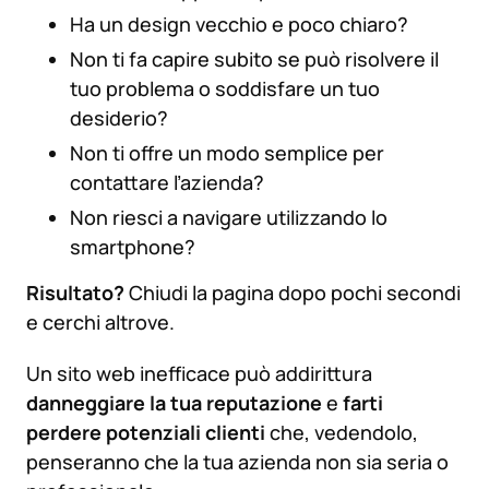
Ha un design vecchio e poco chiaro?
Non ti fa capire subito se può risolvere il
tuo problema o soddisfare un tuo
desiderio?
Non ti offre un modo semplice per
contattare l’azienda?
Non riesci a navigare utilizzando lo
smartphone?
Risultato?
Chiudi la pagina dopo pochi secondi
e cerchi altrove.
Un sito web inefficace può addirittura
danneggiare la tua reputazione
e
farti
perdere potenziali clienti
che, vedendolo,
penseranno che la tua azienda non sia seria o